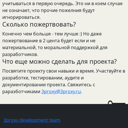
учитываться в первую очередь. Это ни в коем случае
не означает, что прочие пожелния будут
игнорироваться.
Сколько пожертвовать?
Конечно чем больше - тем лучше :) Но даже
пожертвование в 2 цента будет если и не
материальной, то моральной поддержкой для
разработчиков.
Что еще можно сделать для проекта?
Посвятите проекту свои навыки и время. Участвуйте в
разработке, тестировании, аудите и
документировании проекта. Свяжитесь с
раразботчиками
3proxy@3proxy.ru
.
© 2000-2026 3APA3A, Vladimir Dubrovin. Please contact
3proxy development team
if you want to contribute
code or maintain port.