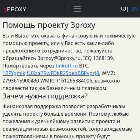
PROXY
RU
|
EN
3
Помощь проекту 3proxy
Если Вы хотите оказать финансовую или техническую
помощью проекту, или у Вас есть какие-либо
предложения о сотрудничестве, пожалуйста
обращайтесь
3proxy@3proxy.ru
, ICQ 1368139.
Пожертвовать через
tinkoff.ru
BTC:
1BFYgmikjfUXzaPRwFDkR25oebBBPvpzj8
, WMZ:
Z793615900490 WMR: R161265384006, возможно
перевести так же безналичным платежом.
Зачем нужна поддержка?
Финансовая поддержка позволит разработчикам
уделять проекту больше времени. Поэтому, любые
пожелания к дальнейшему развитию проекта и
реализации новых возможностей, сопровождаемые
пожертвованиями в помощь проекту будут