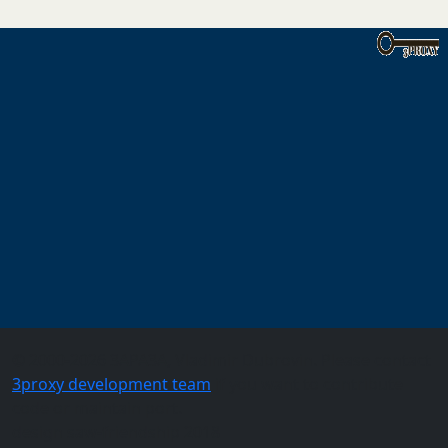
© 2000-2026 3APA3A, Vladimir Dubrovin. Please contact
3proxy development team
if you want to contribute
code or maintain port.
design saw-friendship 2018