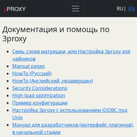
PROXY
RU
|
EN
3
Документация и помощь по
3proxy
Семь слоев матрешки, или Настройка 3proxy для
чайников
Manual pages
HowTo (Русский)
HowTo (Английский, незавершен)
Security Considerations
High load optimization
Пример конфигурации
Настройка 3proxy с использованием iODBC под
Unix
Мануал для разработчиков (интерфейс плагинов),
в начальной стадии