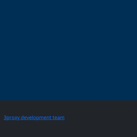
© 2000-2026 3APA3A, Vladimir Dubrovin. Please contact
3proxy development team
if you want to contribute
code or maintain port.
design saw-friendship 2018